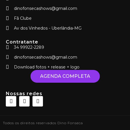
dinofonsecashows@gmail.com
Fã Clube
Av dos Vinhedos - Uberlândia-MG
Contratante
34 99922-2289
dinofonsecashows@gmail.com
Download fotos + release + logo
AGENDA COMPLETA
Nossas redes
Todos os direitos reservados Dino Fonseca