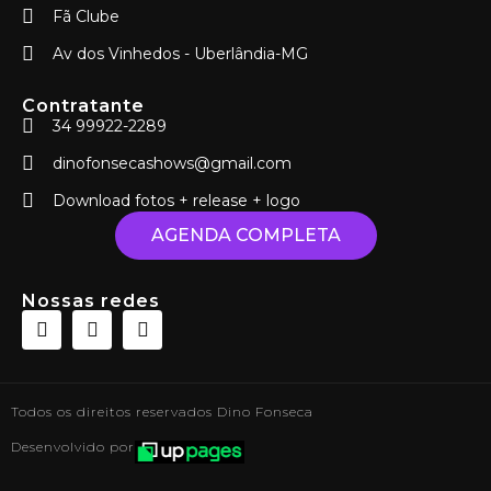
Fã Clube
Av dos Vinhedos - Uberlândia-MG
Contratante
34 99922-2289
dinofonsecashows@gmail.com
Download fotos + release + logo
AGENDA COMPLETA
Nossas redes
Todos os direitos reservados Dino Fonseca
Desenvolvido por