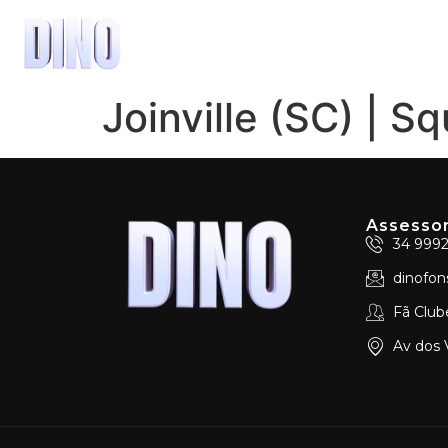
Joinville (SC) | S
Assessor
34 999
dinofo
Fã Club
Av dos 