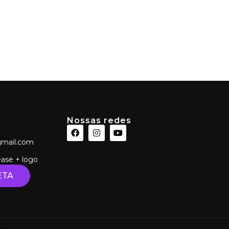
a
Fotos Camarim
Cursos
Contratante
Nossas redes
mail.com
ease + logo
ETA