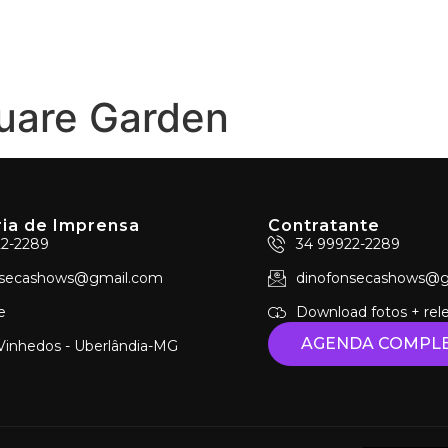
Home
Agend
quare Garden
ia de Imprensa
Contratante
22-2289
34 99922-2289
nsecashows@gmail.com
dinofonsecashows@g
e
Download fotos + rel
AGENDA COMPL
Vinhedos - Uberlândia-MG