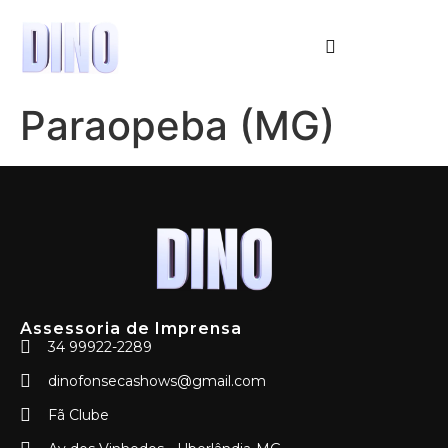
Paraopeba (MG)
Assessoria de Imprensa
34 99922-2289
dinofonsecashows@gmail.com
Fã Clube