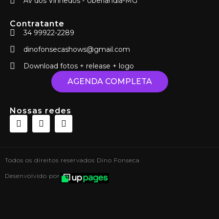
Av dos Vinhedos - Uberlândia-MG
Contratante
34 99922-2289
dinofonsecashows@gmail.com
Download fotos + release + logo
AGENDA COMPLETA
Nossas redes
Todos os direitos reservados Dino Fonseca
Desenvolvido por