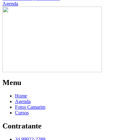
Agenda
Menu
Home
Agenda
Fotos Camarim
Cursos
Contratante
34 99922-2289