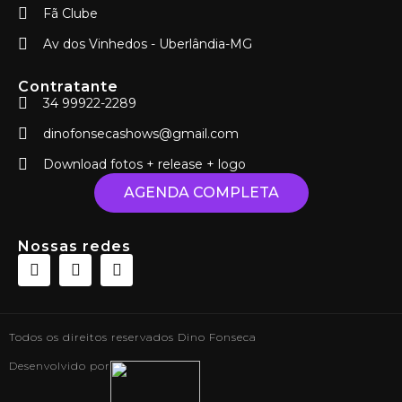
Fã Clube
Av dos Vinhedos - Uberlândia-MG
Contratante
34 99922-2289
dinofonsecashows@gmail.com
Download fotos + release + logo
AGENDA COMPLETA
Nossas redes
Todos os direitos reservados Dino Fonseca
Desenvolvido por