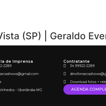
Home
Agend
ista (SP) | Geraldo Eve
ia de Imprensa
Contratante
22-2289
34 99922-2289
nsecashows@gmail.com
dinofonsecashows@g
e
Download fotos + rel
AGENDA COMPL
Vinhedos - Uberlândia-MG