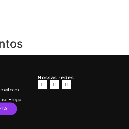
a
Fotos Camarim
Cursos
Contratante
ntos
Nossas redes
mail.com
ease + logo
ETA