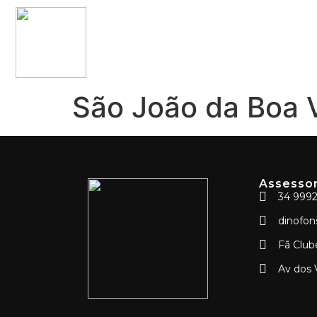
São João da Boa V
Assessor
34 999
dinofo
Fã Club
Av dos 